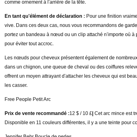
comme ornement à l'arrière de la tête.
En tant qu'élément de déclaration :
Pour une finition vraim
vive. Dans ces deux cas, nous vous recommandons de garder vo
portez un bandeau à nœud ou un clip attaché n'importe où à 
pour éviter tout accroc.
Les nœuds pour cheveux présentent également de nombreux avan
dans un chignon, une queue de cheval ou des coiffures relevé
offrent un moyen attrayant d'attacher les cheveux qui est bea
les casser.
Free People Petit Arc
Prix ​​de vente recommandé :
12 $ / 10 £
|
Cet arc mince est tr
Disponible en 11 couleurs différentes, il y a une teinte pour 
Jennifer Behr Boucle de perles