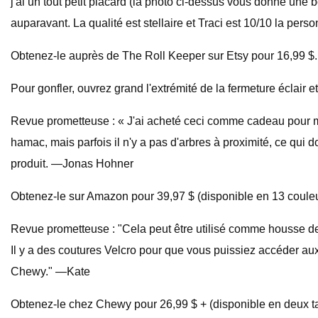
j'ai un tout petit placard (la photo ci-dessus vous donne une
auparavant. La qualité est stellaire et Traci est 10/10 la perso
Obtenez-le auprès de The Roll Keeper sur Etsy pour 16,99 $.
Pour gonfler, ouvrez grand l'extrémité de la fermeture éclair et 
Revue prometteuse : « J'ai acheté ceci comme cadeau pour m
hamac, mais parfois il n'y a pas d'arbres à proximité, ce qui 
produit. —Jonas Hohner
Obtenez-le sur Amazon pour 39,97 $ (disponible en 13 couleu
Revue prometteuse : "Cela peut être utilisé comme housse de
Il y a des coutures Velcro pour que vous puissiez accéder aux
Chewy." —Kate
Obtenez-le chez Chewy pour 26,99 $ + (disponible en deux tai