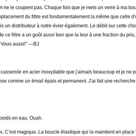
 et ne le coupent pas. Chaque fois que je mets un verre à ma bouch
placement du filtre est fondamentalement la même que celle d'un ré
mis un distributeur à notre évier également. Le débit sur cette ch
 de ce filtre a un goût aussi bon que la leur à une fraction du pri
! Vous aussi!" —BJ
une casserole en acier inoxydable que j'aimais beaucoup et je ne
ose comme un émail épais et permanent. J'ai fait une recherche s
n poids en eau. Ouah.
veux. C'est magique. La boucle élastique qui la maintient en pla