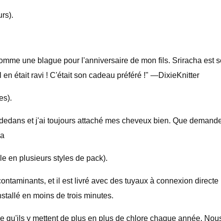
rs).
mme une blague pour l'anniversaire de mon fils. Sriracha est s
 en était ravi ! C'était son cadeau préféré !" —DixieKnitter
es).
au dedans et j'ai toujours attaché mes cheveux bien. Que demander 
da
e en plusieurs styles de pack).
s contaminants, et il est livré avec des tuyaux à connexion dire
nstallé en moins de trois minutes.
le qu'ils y mettent de plus en plus de chlore chaque année. Nou