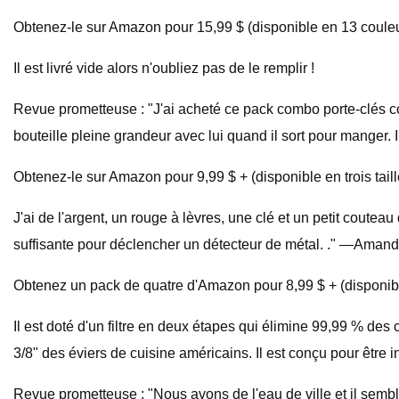
Obtenez-le sur Amazon pour 15,99 $ (disponible en 13 couleu
Il est livré vide alors n'oubliez pas de le remplir !
Revue prometteuse : "J'ai acheté ce pack combo porte-clés co
bouteille pleine grandeur avec lui quand il sort pour manger. Il
Obtenez-le sur Amazon pour 9,99 $ + (disponible en trois taill
J'ai de l'argent, un rouge à lèvres, une clé et un petit coute
suffisante pour déclencher un détecteur de métal. ." —Aman
Obtenez un pack de quatre d'Amazon pour 8,99 $ + (disponibl
Il est doté d'un filtre en deux étapes qui élimine 99,99 % de
3/8" des éviers de cuisine américains. Il est conçu pour être i
Revue prometteuse : "Nous avons de l'eau de ville et il semb