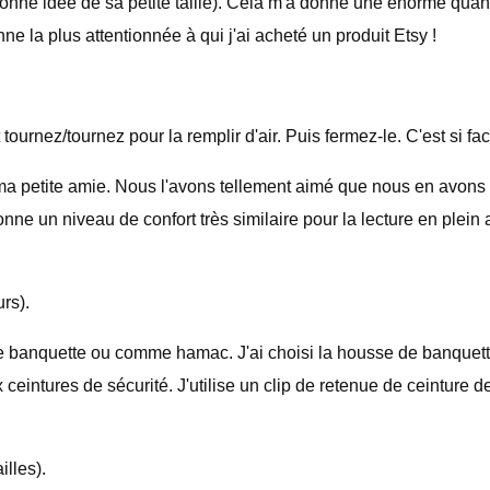
 bonne idée de sa petite taille). Cela m'a donné une énorme qua
nne la plus attentionnée à qui j'ai acheté un produit Etsy !
tournez/tournez pour la remplir d'air. Puis fermez-le. C'est si fac
a petite amie. Nous l'avons tellement aimé que nous en avons 
donne un niveau de confort très similaire pour la lecture en plei
rs).
 banquette ou comme hamac. J'ai choisi la housse de banquette
 ceintures de sécurité. J'utilise un clip de retenue de ceinture
lles).