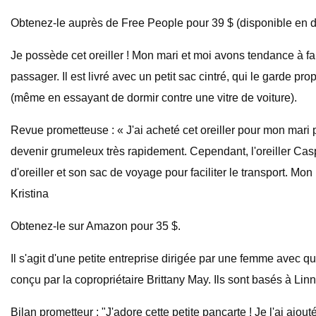
Obtenez-le auprès de Free People pour 39 $ (disponible en d
Je possède cet oreiller ! Mon mari et moi avons tendance à fai
passager. Il est livré avec un petit sac cintré, qui le garde pr
(même en essayant de dormir contre une vitre de voiture).
Revue prometteuse : « J'ai acheté cet oreiller pour mon mari po
devenir grumeleux très rapidement. Cependant, l'oreiller Casper
d'oreiller et son sac de voyage pour faciliter le transport. Mo
Kristina
Obtenez-le sur Amazon pour 35 $.
Il s'agit d'une petite entreprise dirigée par une femme avec
conçu par la copropriétaire Brittany May. Ils sont basés à Lin
Bilan prometteur : "J'adore cette petite pancarte ! Je l'ai aj