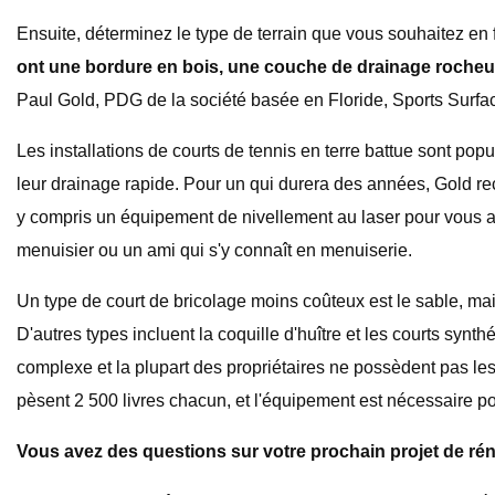
Ensuite, déterminez le type de terrain que vous souhaitez en f
ont une bordure en bois, une couche de drainage rocheus
Paul Gold, PDG de la société basée en Floride, Sports Surfaces.
Les installations de courts de tennis en terre battue sont popu
leur drainage rapide. Pour un qui durera des années, Gold r
y compris un équipement de nivellement au laser pour vous as
menuisier ou un ami qui s'y connaît en menuiserie.
Un type de court de bricolage moins coûteux est le sable, mai
D'autres types incluent la coquille d'huître et les courts syn
complexe et la plupart des propriétaires ne possèdent pas les c
pèsent 2 500 livres chacun, et l'équipement est nécessaire pour l
Vous avez des questions sur votre prochain projet de r