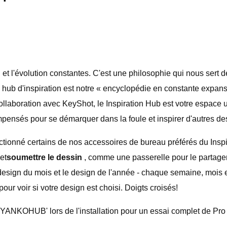
et l'évolution constantes. C'est une philosophie qui nous sert d
 hub d'inspiration est notre « encyclopédie en constante expan
n collaboration avec KeyShot, le Inspiration Hub est votre espac
pensés pour se démarquer dans la foule et inspirer d'autres d
ctionné certains de nos accessoires de bureau préférés du Insp
et
soumettre le dessin
, comme une passerelle pour le partager
design du mois et le design de l'année - chaque semaine, mois e
our voir si votre design est choisi. Doigts croisés!
KSYANKOHUB' lors de l'installation pour un essai complet de Pr