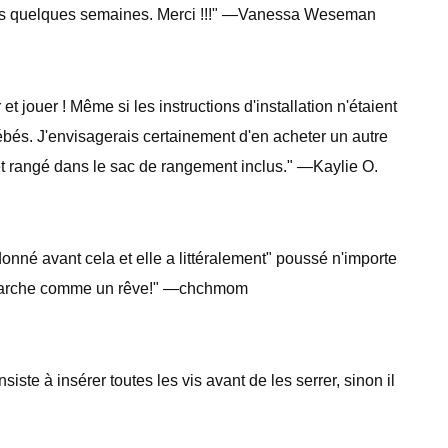
 dans quelques semaines. Merci !!!" —Vanessa Weseman
t jouer ! Même si les instructions d'installation n'étaient
bébés. J'envisagerais certainement d'en acheter un autre
 et rangé dans le sac de rangement inclus." —Kaylie O.
donné avant cela et elle a littéralement" poussé n'importe
t ça marche comme un rêve!" —chchmom
te à insérer toutes les vis avant de les serrer, sinon il