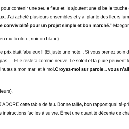
te pour contenir une seule fleur et ils ajoutent une si belle touc
ux.
J'ai acheté plusieurs ensembles et y ai planté des fleurs lumi
de convivialité pour un projet simple et bon marché.
"-Maega
 multicolore, noir ou blanc).
e prix était fabuleux !! (Et juste une note... Si vous prenez soin
s — Elle restera comme neuve. Le soleil et la pluie peuvent tout v
minutes à mon mari et à moi.
Croyez-moi sur parole... vous n'al
leurs).
'ADORE cette table de feu. Bonne taille, bon rapport qualité-prix
 instructions faciles à suivre. Émet une quantité décente de ch