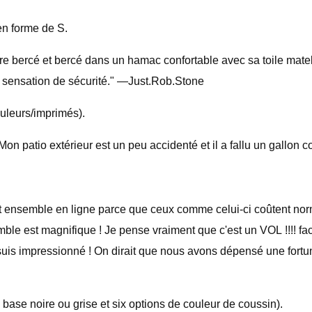
 en forme de S.
tre bercé et bercé dans un hamac confortable avec sa toile matel
e sensation de sécurité." —Just.Rob.Stone
uleurs/imprimés).
r. Mon patio extérieur est un peu accidenté et il a fallu un gallo
et ensemble en ligne parce que ceux comme celui-ci coûtent norm
ble est magnifique ! Je pense vraiment que c'est un VOL !!!! faci
ue je suis impressionné ! On dirait que nous avons dépensé une fo
ase noire ou grise et six options de couleur de coussin).