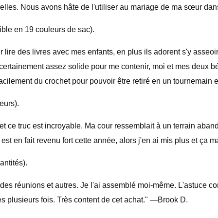
turelles. Nous avons hâte de l'utiliser au mariage de ma sœur
ble en 19 couleurs de sac).
ire des livres avec mes enfants, en plus ils adorent s'y asseoir e
ent certainement assez solide pour me contenir, moi et mes deux 
 facilement du crochet pour pouvoir être retiré en un tournemain
eurs).
et ce truc est incroyable. Ma cour ressemblait à un terrain aban
ère est en fait revenu fort cette année, alors j'en ai mis plus e
ntités).
s réunions et autres. Je l'ai assemblé moi-même. L'astuce consis
les plusieurs fois. Très content de cet achat." —Brook D.