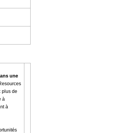
dans une
 Resources
 plus de
e à
nt à
rtunités