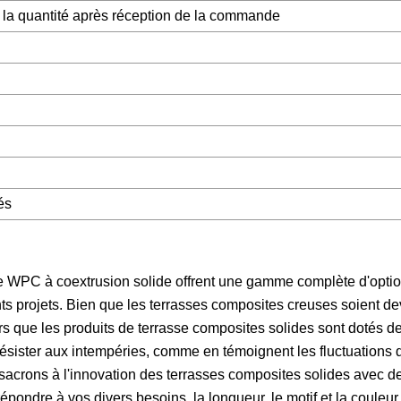
r la quantité après réception de la commande
és
te WPC à coextrusion solide offrent une gamme complète d'opti
rents projets. Bien que les terrasses composites creuses soient d
rs que les produits de terrasse composites solides sont dotés d
 résister aux intempéries, comme en témoignent les fluctuations
nsacrons à l'innovation des terrasses composites solides avec 
répondre à vos divers besoins, la longueur, le motif et la couleur