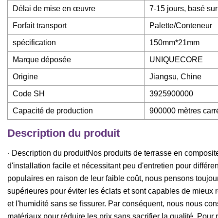
Délai de mise en œuvre
7-15 jours, basé su
Forfait transport
Palette/Conteneur
spécification
150mm*21mm
Marque déposée
UNIQUECORE
Origine
Jiangsu, Chine
Code SH
3925900000
Capacité de production
900000 mètres carr
Description du produit
· Description du produitNos produits de terrasse en composi
d'installation facile et nécessitant peu d'entretien pour diffé
populaires en raison de leur faible coût, nous pensons toujou
supérieures pour éviter les éclats et sont capables de mieux
et l'humidité sans se fissurer. Par conséquent, nous nous co
matériaux pour réduire les prix sans sacrifier la qualité. Pour 