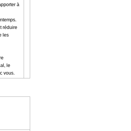
apporter à
intemps.
t réduire
e les
re
al, le
c vous.