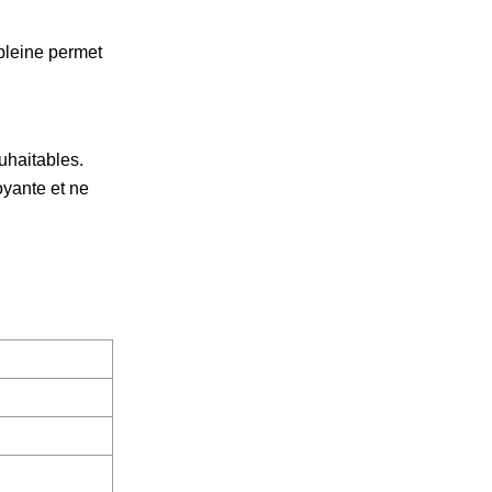
 pleine permet
uhaitables.
oyante et ne