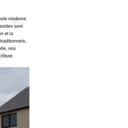
osite moderne
posites sont
n et la
raditionnels,
lle, nos
clôture